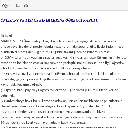
Öğrenci Kabulü
ÖNLİSANS VE LİSANS BİRİMLERİNE ÖĞRENCİ KABULÜ
İlk kayıt
MADDE 5 –
(1) Üniversiteye bağlı birimlere kayıt için aşağıdaki koşullar aranır:
a) Lise veya lise dengi meslek okulu mezunu olmak; yabancı ülke liselerinden mezun
olanların diploma denkliğinin Milli Eğitim Bakanlığınca onaylanmış olması.
b) ÖSYM tarafından yapılan sınavlar veya yurt dışından alınacak öğrencilerin Senato
tarafından belirlenen esaslar kapsamında yerleştirilmeleri sonucunda ilgili öğretim
yılında Üniversitenin birimlerine kayıt hakkı kazanmış olmak.
c) Ön kayıt ve özel yetenek sınavı ile öğrenci alınacak birimlerde, ilgili kurulların
belirlediği geçerli puan ve koşullara sahip olmak ve değerlendirme sonucunda kesin
kayıt hakkı kazanmış olmak.
ç) Öğrenci katkı payı veya öğrenim ücretine ilişkin varsa yükümlülükleri yerine
getirmek.
(2) Üniversiteye kayıt hakkı kazanan adaylar, ilan edilen tarihlerde başvurularını e-
Devlet üzerinden veya Üniversiteye şahsen başvurarak yapabilirler. Ancak,
mazeretleri nedeniyle e-Devlet üzerinden kayıt yapamayanlar ile bizzat
başvuramayan adaylar yasal vekilleri aracılığıyla da kesin kayıtlarını yaptırabilirler.
Süresi içerisinde kayıt yapmayan adayın kaydı yapılamaz.