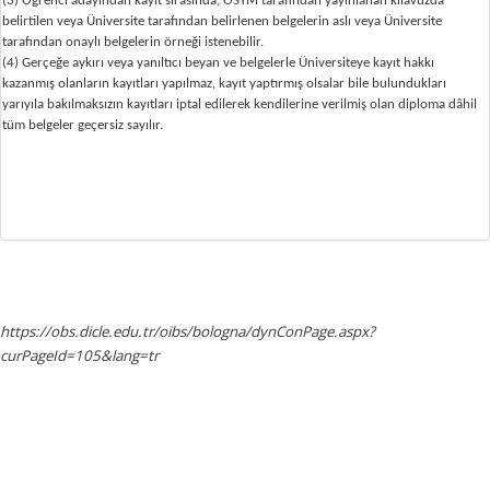
(3) Öğrenci adayından kayıt sırasında, ÖSYM tarafından yayınlanan kılavuzda
belirtilen veya Üniversite tarafından belirlenen belgelerin aslı veya Üniversite
tarafından onaylı belgelerin örneği istenebilir.
(4) Gerçeğe aykırı veya yanıltıcı beyan ve belgelerle Üniversiteye kayıt hakkı
kazanmış olanların kayıtları yapılmaz, kayıt yaptırmış olsalar bile bulundukları
yarıyıla bakılmaksızın kayıtları iptal edilerek kendilerine verilmiş olan diploma dâhil
tüm belgeler geçersiz sayılır.
https://obs.dicle.edu.tr/oibs/bologna/dynConPage.aspx?
curPageId=105&lang=tr