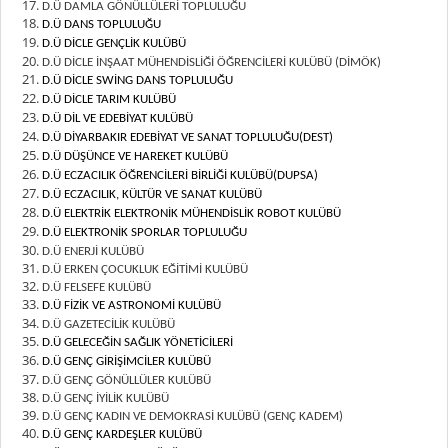
D.Ü DAMLA GÖNÜLLÜLERİ TOPLULUĞU
D.Ü DANS TOPLULUĞU
D.Ü DİCLE GENÇLİK KULÜBÜ
D.Ü DİCLE İNŞAAT MÜHENDİSLİĞİ ÖĞRENCİLERİ KULÜBÜ (DİMÖK)
D.Ü DİCLE SWİNG DANS TOPLULUĞU
D.Ü DİCLE TARIM KULÜBÜ
D.Ü DİL VE EDEBİYAT KULÜBÜ
D.Ü DİYARBAKIR EDEBİYAT VE SANAT TOPLULUĞU(DEST)
D.Ü DÜŞÜNCE VE HAREKET KULÜBÜ
D.Ü ECZACILIK ÖĞRENCİLERİ BİRLİĞİ KULÜBÜ(DUPSA)
D.Ü ECZACILIK, KÜLTÜR VE SANAT KULÜBÜ
D.Ü ELEKTRİK ELEKTRONİK MÜHENDİSLİK ROBOT KULÜBÜ
D.Ü
ELEKTRONİK SPORLAR TOPLULUĞU
D.Ü ENERJİ KULÜBÜ
D.Ü ERKEN ÇOCUKLUK EĞİTİMİ KULÜBÜ
D.Ü FELSEFE KULÜBÜ
D.Ü FİZİK VE ASTRONOMİ KULÜBÜ
D.Ü GAZETECİLİK KULÜBÜ
D.Ü GELECEĞİN SAĞLIK YÖNETİCİLERİ
D.Ü GENÇ GİRİŞİMCİLER KULÜBÜ
D.Ü GENÇ GÖNÜLLÜLER KULÜBÜ
D.Ü GENÇ İYİLİK KULÜBÜ
D.Ü GENÇ KADIN VE DEMOKRASİ KULÜBÜ (GENÇ KADEM)
D.Ü GENÇ KARDEŞLER KULÜBÜ