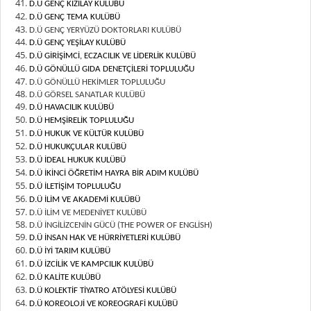
D.Ü GENÇ KIZILAY KULÜBÜ
D.Ü GENÇ TEMA KULÜBÜ
D.Ü GENÇ YERYÜZÜ DOKTORLARI KULÜBÜ
D.Ü GENÇ YEŞİLAY KULÜBÜ
D.Ü GİRİŞİMCİ, ECZACILIK VE LİDERLİK KULÜBÜ
D.Ü GÖNÜLLÜ GIDA DENETÇİLERİ TOPLULUĞU
D.Ü GÖNÜLLÜ HEKİMLER TOPLULUĞU
D.Ü GÖRSEL SANATLAR KULÜBÜ
D.Ü HAVACILIK KULÜBÜ
D.Ü HEMŞİRELİK TOPLULUĞU
D.Ü HUKUK VE KÜLTÜR KULÜBÜ
D.Ü HUKUKÇULAR KULÜBÜ
D.Ü İDEAL HUKUK KULÜBÜ
D.Ü İKİNCİ ÖĞRETİM HAYRA BİR ADIM KULÜBÜ
D.Ü İLETİŞİM TOPLULUĞU
D.Ü İLİM VE AKADEMİ KULÜBÜ
D.Ü İLİM VE MEDENİYET KULÜBÜ
D.Ü İNGİLİZCENİN GÜCÜ (THE POWER OF ENGLİSH)
D.Ü İNSAN HAK VE HÜRRİYETLERİ KULÜBÜ
D.Ü İYİ TARIM KULÜBÜ
D.Ü İZCİLİK VE KAMPCILIK KULÜBÜ
D.Ü KALİTE KULÜBÜ
D.Ü KOLEKTİF TİYATRO ATÖLYESİ KULÜBÜ
D.Ü KOREOLOJİ VE KOREOGRAFİ KULÜBÜ