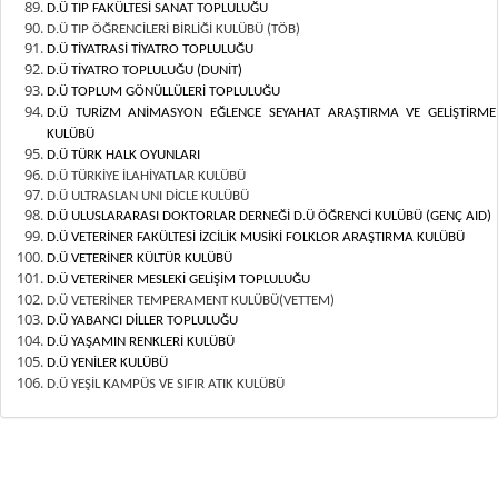
D.Ü TIP FAKÜLTESİ SANAT TOPLULUĞU
D.Ü TIP ÖĞRENCİLERİ BİRLİĞİ KULÜBÜ (TÖB)
D.Ü TİYATRASİ TİYATRO TOPLULUĞU
D.Ü TİYATRO TOPLULUĞU (DUNİT)
D.Ü TOPLUM GÖNÜLLÜLERİ TOPLULUĞU
D.Ü TURİZM ANİMASYON EĞLENCE SEYAHAT ARAŞTIRMA VE GELİŞTİRME
KULÜBÜ
D.Ü TÜRK HALK OYUNLARI
D.Ü TÜRKİYE İLAHİYATLAR KULÜBÜ
D.Ü ULTRASLAN UNI DİCLE KULÜBÜ
D.Ü ULUSLARARASI DOKTORLAR DERNEĞİ D.Ü ÖĞRENCİ KULÜBÜ (GENÇ AID)
D.Ü VETERİNER FAKÜLTESİ İZCİLİK MUSİKİ FOLKLOR ARAŞTIRMA KULÜBÜ
D.Ü VETERİNER KÜLTÜR KULÜBÜ
D.Ü VETERİNER MESLEKİ GELİŞİM TOPLULUĞU
D.Ü VETERİNER TEMPERAMENT KULÜBÜ(VETTEM)
D.Ü YABANCI DİLLER TOPLULUĞU
D.Ü YAŞAMIN RENKLERİ KULÜBÜ
D.Ü YENİLER KULÜBÜ
D.Ü YEŞİL KAMPÜS VE SIFIR ATIK KULÜBÜ