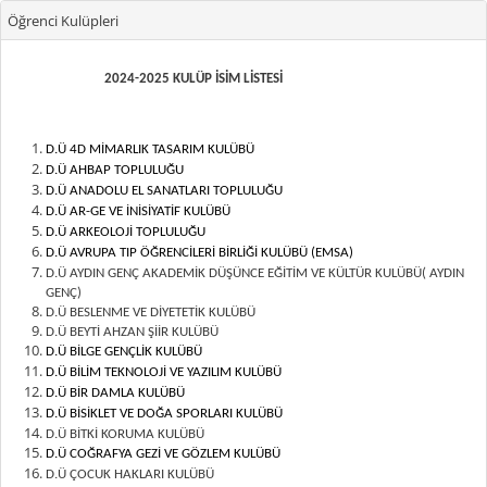
Öğrenci Kulüpleri
2024-2025 KULÜP İSİM LİSTESİ
D.Ü 4D MİMARLIK TASARIM KULÜBÜ
D.Ü AHBAP TOPLULUĞU
D.Ü ANADOLU EL SANATLARI TOPLULUĞU
D.Ü AR-GE VE İNİSİYATİF KULÜBÜ
D.Ü ARKEOLOJİ TOPLULUĞU
D.Ü AVRUPA TIP ÖĞRENCİLERİ BİRLİĞİ KULÜBÜ (EMSA)
D.Ü AYDIN GENÇ AKADEMİK DÜŞÜNCE EĞİTİM VE KÜLTÜR KULÜBÜ( AYDIN
GENÇ)
D.Ü BESLENME VE DİYETETİK KULÜBÜ
D.Ü BEYTİ AHZAN ŞİİR KULÜBÜ
D.Ü BİLGE GENÇLİK KULÜBÜ
D.Ü BİLİM TEKNOLOJİ VE YAZILIM KULÜBÜ
D.Ü BİR DAMLA KULÜBÜ
D.Ü BİSİKLET VE DOĞA SPORLARI KULÜBÜ
D.Ü BİTKİ KORUMA KULÜBÜ
D.Ü COĞRAFYA GEZİ VE GÖZLEM KULÜBÜ
D.Ü ÇOCUK HAKLARI KULÜBÜ