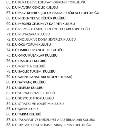
D.Ü KÜRT DİLİ VE EDEBİYATI ÖĞRENCİ TOPLULUĞU
D.Ü MAVERA GENÇLİK KULÜBÜ
D.Ü MAVİ KELEBEK ÇOCUK HAKLARI ÖĞRENCİ TOPLULUĞU
D.Ü MEDENİYET VE KÜLTÜR KULÜBÜ
D.Ü MESLEKİ GELİŞİM VE KARİYER KULÜBÜ
D.Ü MEZOPOTAMYA LEZZET YOLCULARI TOPLULUĞU
D.Ü MÜNAZARA KULÜBÜ
D.Ü OKÇULUK VE DOĞA SEVERLER KULÜBÜ
D.Ü OKU-YORUM KULÜBÜ
D.Ü OMBUDSMANLIK TOPLULUĞU
D.Ü ÖNCÜ KUŞAKLAR KÜLÜBÜ
D.Ü PİSKOLOJİ KULÜBÜ
D.Ü POLİTİKA KULÜBÜ
D.Ü SAĞLIK TURİZMİ KULÜBÜ
D.Ü SAHNE SANATLARI ATÖLYESİ (DİSSA)
D.Ü SATRANÇ KULÜBÜ
D.Ü SİNEMA KULÜBÜ
D.Ü SOSYAL HİZMET KULÜBÜ
D.Ü SOSYOLOJİ TOPLULUĞU
D.Ü STRATEJİ VE YÖNETİM KULÜBÜ
D.Ü ŞAN KULÜBÜ
D.Ü TARIM KULÜBÜ
D.Ü TASAVVUF VE MEDENİYET ARAŞTIRMALARI KULÜBÜ
D.Ü TIP FAKÜLTESİ BİLİMSEL ARAŞTIRMA TOPLULUĞU