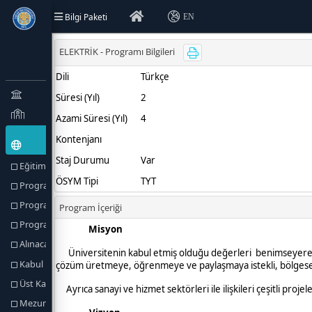
Bilgi Paketi
EN
Eğitim Türü (Amaçlar) ve Hedefler
Program Hakkında
Program Profili
Program Yetkilileri
Alınacak Derece
Kabul Koşulları
Üst Kademeye Geçiş
Mezuniyet Koşulları