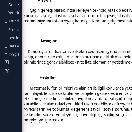
Önceki Öğrenmenin Tanınması
Yeterlilik Koşulları ve Kuralları
İstihdam Olanakları
Program Yeterlikleri
Dersler
Ders & Program Yeterlilikleri İlişkisi
TYYÇ & Program Yeterlilikleri İlişkisi